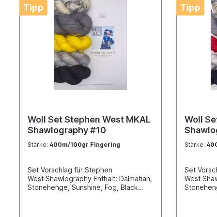
Tipp
Tipp
Woll Set Stephen West MKAL
Woll S
Shawlography #10
Shawlo
Stärke:
400m/100gr Fingering
Stärke:
400
Set Vorschlag für Stephen
Set Vorsc
West Shawlography Enthält: Dalmatian,
West Shaw
Stonehenge, Sunshine, Fog, Black
Stoneheng
Jack
Jack