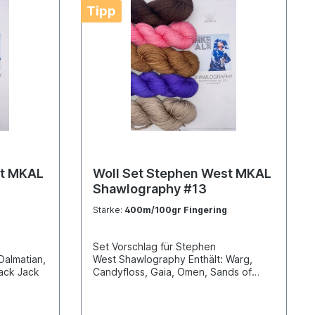
Tipp
st MKAL
Woll Set Stephen West MKAL
Shawlography #13
Stärke:
400m/100gr Fingering
Set Vorschlag für Stephen
Dalmatian,
West Shawlography Enthält: Warg,
ack Jack
Candyfloss, Gaia, Omen, Sands of
Time