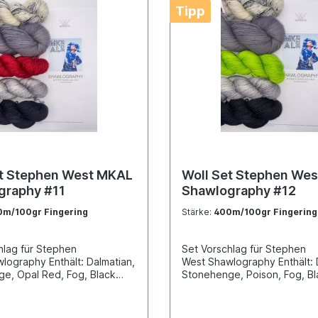
Tipp
et Stephen West MKAL
Woll Set Stephen We
graphy #11
Shawlography #12
m/100gr Fingering
Stärke:
400m/100gr Fingering
hlag für Stephen
Set Vorschlag für Stephen
lography Enthält: Dalmatian,
West Shawlography Enthält: 
e, Opal Red, Fog, Black
Stonehenge, Poison, Fog, Bl