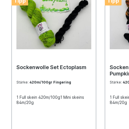
Tipp
Tipp
Sockenwolle Set Ectoplasm
Sockenwolle Set
Pumpki
Stärke:
420m/100gr Fingering
Stärke:
420
1 Full skein 420m/100g1 Mini skeins
1 Full ske
84m/20g
84m/20g