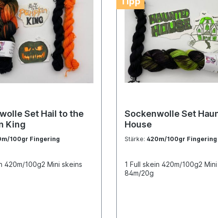
Tipp
 Hail to the
Sockenwolle Set Haunted
n King
House
m/100gr Fingering
Stärke:
420m/100gr Fingering
in 420m/100g2 Mini skeins
1 Full skein 420m/100g2 Mini
84m/20g