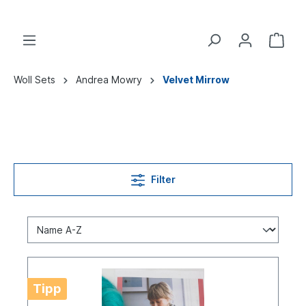
Woll Sets
Andrea Mowry
Velvet Mirrow
Filter
Tipp