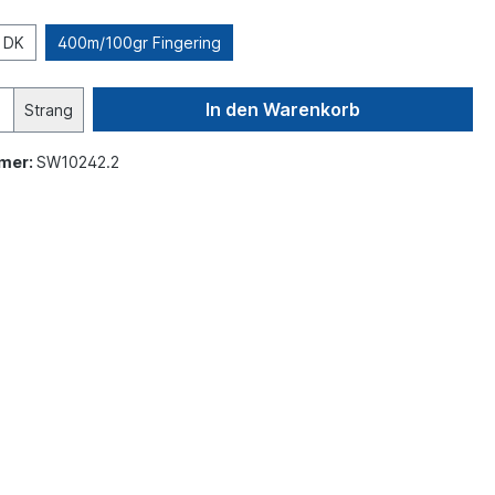
 DK
400m/100gr Fingering
In den Warenkorb
Strang
mer:
SW10242.2