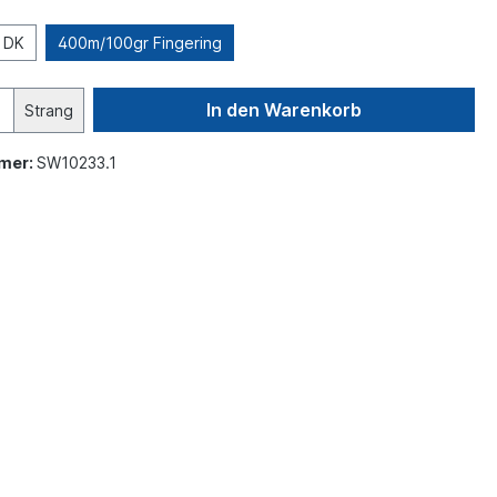
 DK
400m/100gr Fingering
In den Warenkorb
Strang
mer:
SW10233.1