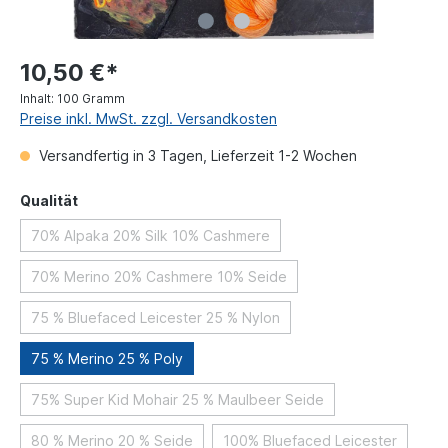
10,50 €*
Inhalt:
100 Gramm
Preise inkl. MwSt. zzgl. Versandkosten
Versandfertig in 3 Tagen, Lieferzeit 1-2 Wochen
Qualität
70% Alpaka 20% Silk 10% Cashmere
70% Merino 20% Cashmere 10% Seide
75 % Bluefaced Leicester 25 % Nylon
75 % Merino 25 % Poly
75% Super Kid Mohair 25 % Maulbeer Seide
80 % Merino 20 % Seide
100% Bluefaced Leicester